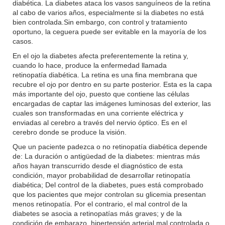
diabética. La diabetes ataca los vasos sanguíneos de la retina
al cabo de varios años, especialmente si la diabetes no está
bien controlada.Sin embargo, con control y tratamiento
oportuno, la ceguera puede ser evitable en la mayoría de los
casos.
En el ojo la diabetes afecta preferentemente la retina y,
cuando lo hace, produce la enfermedad llamada
retinopatía diabética. La retina es una fina membrana que
recubre el ojo por dentro en su parte posterior. Esta es la capa
más importante del ojo, puesto que contiene las células
encargadas de captar las imágenes luminosas del exterior, las
cuales son transformadas en una corriente eléctrica y
enviadas al cerebro a través del nervio óptico. Es en el
cerebro donde se produce la visión.
Que un paciente padezca o no retinopatía diabética depende
de: La duración o antigüedad de la diabetes: mientras más
años hayan transcurrido desde el diagnóstico de esta
condición, mayor probabilidad de desarrollar retinopatía
diabética; Del control de la diabetes, pues está comprobado
que los pacientes que mejor controlan su glicemia presentan
menos retinopatía. Por el contrario, el mal control de la
diabetes se asocia a retinopatías más graves; y de la
condición de embarazo, hipertensión arterial mal controlada o