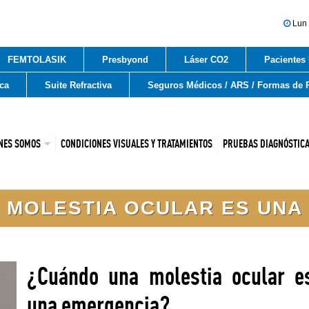
Lun -
FEMTOLASIK
Presbyond
Láser CO2
Pacientes 
ca
Suite Refractiva
Seguros Médicos / ARS / Formas de 
NES SOMOS
CONDICIONES VISUALES Y TRATAMIENTOS
PRUEBAS DIAGNÓSTIC
 MOLESTIA OCULAR ES UNA
¿Cuándo una molestia ocular e
una emergencia?